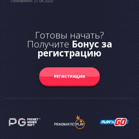
Обновлено:
21.09.2020
Готовы начать?
Получите
Бонус за
регистрацию
РЕГИСТРАЦИЯ