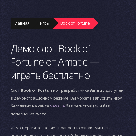
Главная
Игры
Book of Fortune
Демо слот Book of
Fortune от Amatic —
играть бесплатно
Слот
Book of Fortune
от разработчика
Amatic
доступен
в демонстрационном режиме. Вы можете запустить игру
бесплатно на сайте
VAVADA
без регистрации и без
пополнения счёта.
Демо-версия позволяет полностью ознакомиться с
игровым процессом, механикой, бонусными функциями и