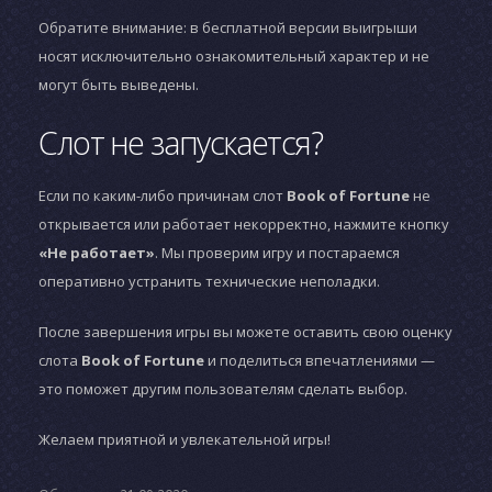
Обратите внимание: в бесплатной версии выигрыши
носят исключительно ознакомительный характер и не
могут быть выведены.
Слот не запускается?
Если по каким-либо причинам слот
Book of Fortune
не
открывается или работает некорректно, нажмите кнопку
«Не работает»
. Мы проверим игру и постараемся
оперативно устранить технические неполадки.
После завершения игры вы можете оставить свою оценку
слота
Book of Fortune
и поделиться впечатлениями —
это поможет другим пользователям сделать выбор.
Желаем приятной и увлекательной игры!