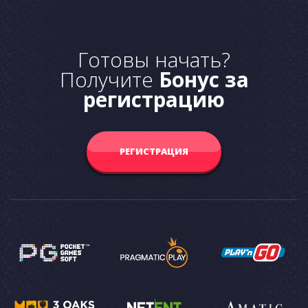
Готовы начать?
Получите
Бонус за
регистрацию
РЕГИСТРАЦИЯ