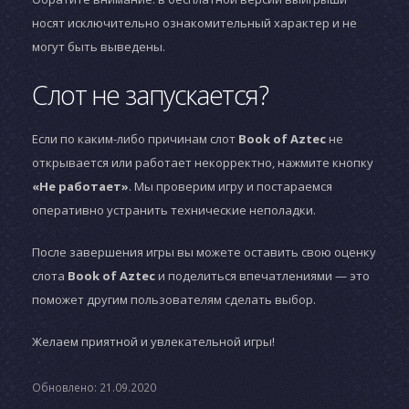
носят исключительно ознакомительный характер и не
могут быть выведены.
Слот не запускается?
Если по каким-либо причинам слот
Book of Aztec
не
открывается или работает некорректно, нажмите кнопку
«Не работает»
. Мы проверим игру и постараемся
оперативно устранить технические неполадки.
После завершения игры вы можете оставить свою оценку
слота
Book of Aztec
и поделиться впечатлениями — это
поможет другим пользователям сделать выбор.
Желаем приятной и увлекательной игры!
Обновлено:
21.09.2020