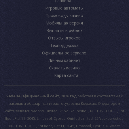
Главная
Игровые автоматы
Промокоды казино
Мобильная версия
Выплаты в рублях
Отзывы игроков
Техподдержка
Официальное зеркало
Личный кабинет
Скачать казино
Карта сайта
VAVADA Официальный сайт, 2026 год
работает в соответствии с
законами об азартных играх государства Кюрасао. Оператором
сайта является Nadontil Limited, 25 Voukourestiou, NEPTUNE HOUSE, 1st
floor, Flat 11, 3045, Limassol, Cyprus; Quirfad Limited, 25 Voukourestiou,
NEPTUNE HOUSE, 1st floor, Flat 11, 3045, Limassol, Cyprus; и имеет