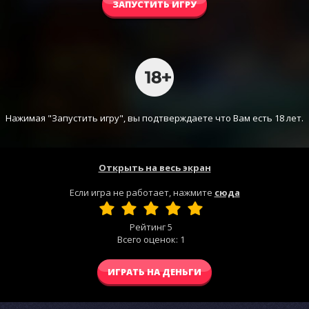
ЗАПУСТИТЬ ИГРУ
Нажимая "Запустить игру", вы подтверждаете что Вам есть 18 лет.
Открыть на весь экран
Если игра не работает, нажмите
сюда
Рейтинг
5
Всего оценок:
1
ИГРАТЬ НА ДЕНЬГИ