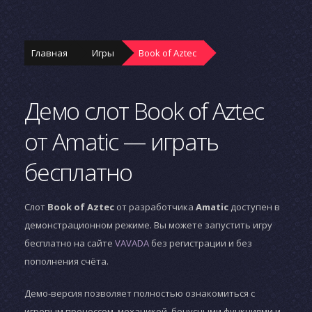
Главная
Игры
Book of Aztec
Демо слот Book of Aztec
от Amatic — играть
бесплатно
Слот
Book of Aztec
от разработчика
Amatic
доступен в
демонстрационном режиме. Вы можете запустить игру
бесплатно на сайте
VAVADA
без регистрации и без
пополнения счёта.
Демо-версия позволяет полностью ознакомиться с
игровым процессом, механикой, бонусными функциями и