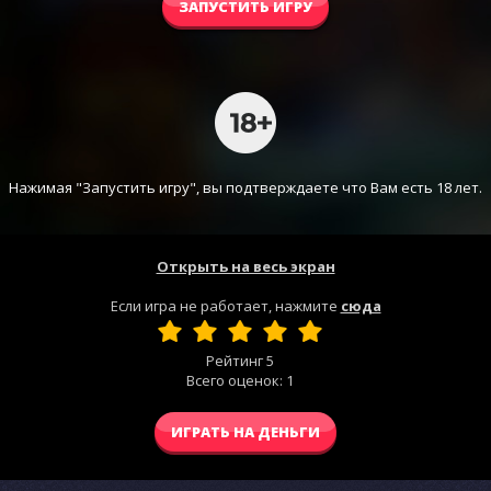
ЗАПУСТИТЬ ИГРУ
Нажимая "Запустить игру", вы подтверждаете что Вам есть 18 лет.
Открыть на весь экран
Если игра не работает, нажмите
сюда
Рейтинг
5
Всего оценок:
1
ИГРАТЬ НА ДЕНЬГИ