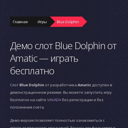
Главная
Игры
Blue Dolphin
Демо слот Blue Dolphin от
Amatic — играть
бесплатно
Слот
Blue Dolphin
от разработчика
Amatic
доступен в
демонстрационном режиме. Вы можете запустить игру
бесплатно на сайте
VAVADA
без регистрации и без
пополнения счёта.
Демо-версия позволяет полностью ознакомиться с
игровым процессом, механикой, бонусными функциями и