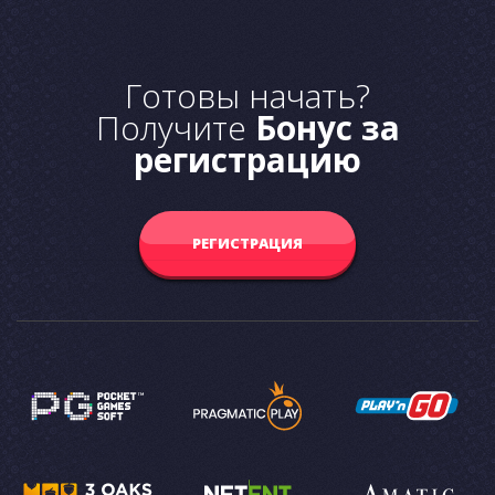
Готовы начать?
Получите
Бонус за
регистрацию
РЕГИСТРАЦИЯ