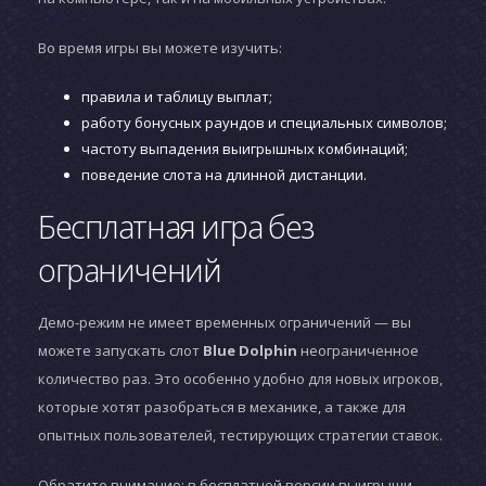
Во время игры вы можете изучить:
правила и таблицу выплат;
работу бонусных раундов и специальных символов;
частоту выпадения выигрышных комбинаций;
поведение слота на длинной дистанции.
Бесплатная игра без
ограничений
Демо-режим не имеет временных ограничений — вы
можете запускать слот
Blue Dolphin
неограниченное
количество раз. Это особенно удобно для новых игроков,
которые хотят разобраться в механике, а также для
опытных пользователей, тестирующих стратегии ставок.
Обратите внимание: в бесплатной версии выигрыши