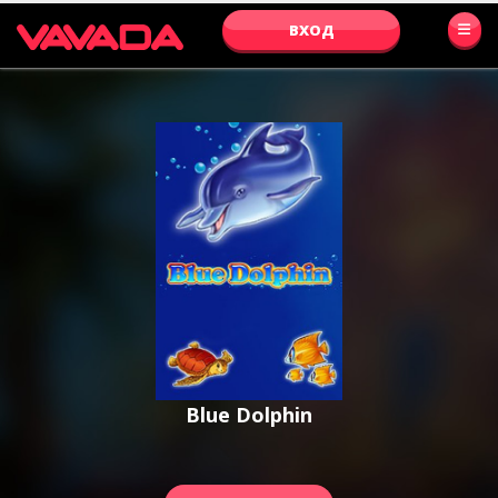
ВХОД
Blue Dolphin