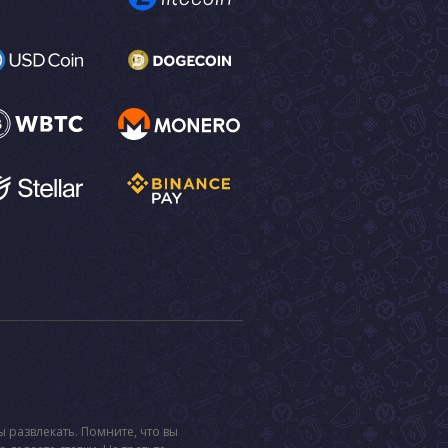
 развлекать. Помните, что вы