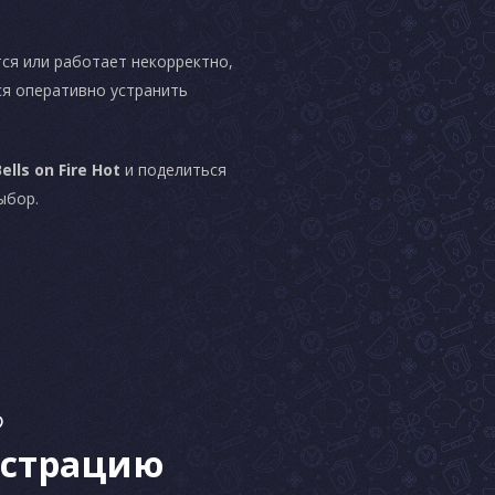
ся или работает некорректно,
ся оперативно устранить
ells on Fire Hot
и поделиться
ыбор.
?
истрацию