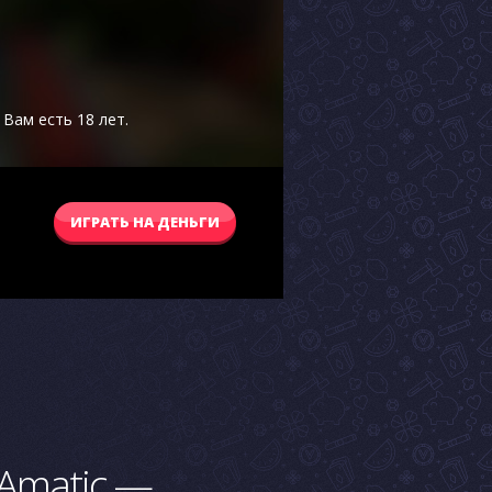
Вам есть 18 лет.
ИГРАТЬ НА ДЕНЬГИ
т Amatic —