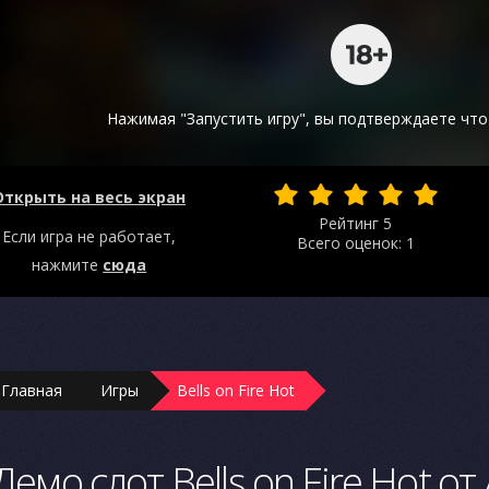
Нажимая "Запустить игру", вы подтверждаете что 
Открыть на весь экран
Рейтинг
5
Если игра не работает,
Всего оценок:
1
нажмите
сюда
Главная
Игры
Bells on Fire Hot
Демо слот Bells on Fire Hot о