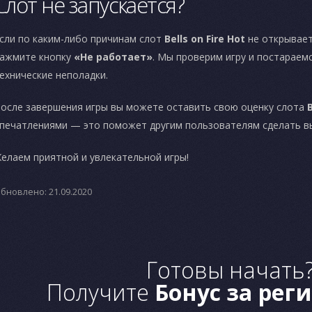
Слот не запускается?
сли по каким-либо причинам слот
Bells on Fire Hot
не открывает
ажмите кнопку
«Не работает»
. Мы проверим игру и постараем
ехнические неполадки.
осле завершения игры вы можете оставить свою оценку слота
B
печатлениями — это поможет другим пользователям сделать в
елаем приятной и увлекательной игры!
бновлено:
21.09.2020
Готовы начать
Получите
Бонус за рег