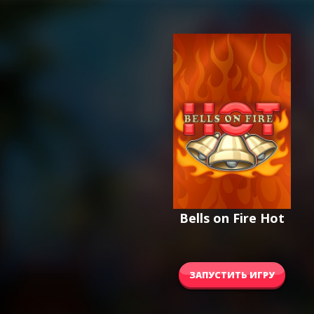
Bells on Fire Hot
ЗАПУСТИТЬ ИГРУ