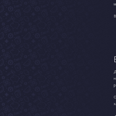
м
В
Д
н
р
О
х