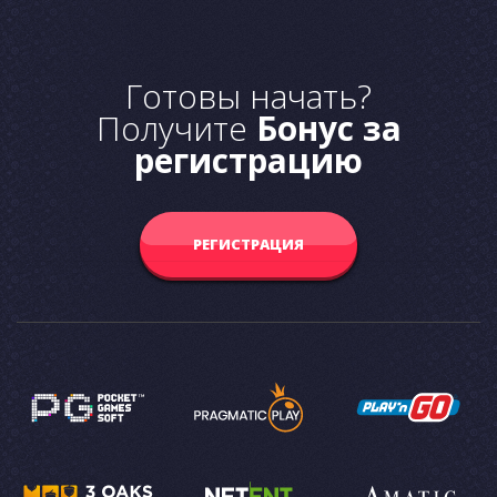
Готовы начать?
Получите
Бонус за
регистрацию
РЕГИСТРАЦИЯ