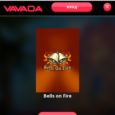
ВХОД
Bells on Fire