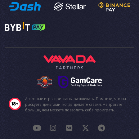
Азартные игры призваны развлекать. Помните, что вы
рискуете деньгами, когда делаете ставки. Не тратьте
больше, чем можете позволить себе проиграть.