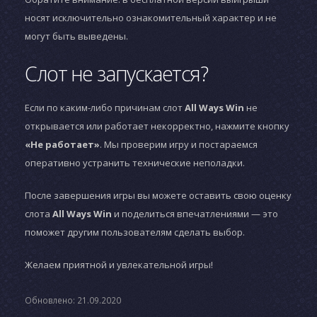
носят исключительно ознакомительный характер и не
могут быть выведены.
Слот не запускается?
Если по каким-либо причинам слот
All Ways Win
не
открывается или работает некорректно, нажмите кнопку
«Не работает»
. Мы проверим игру и постараемся
оперативно устранить технические неполадки.
После завершения игры вы можете оставить свою оценку
слота
All Ways Win
и поделиться впечатлениями — это
поможет другим пользователям сделать выбор.
Желаем приятной и увлекательной игры!
Обновлено:
21.09.2020