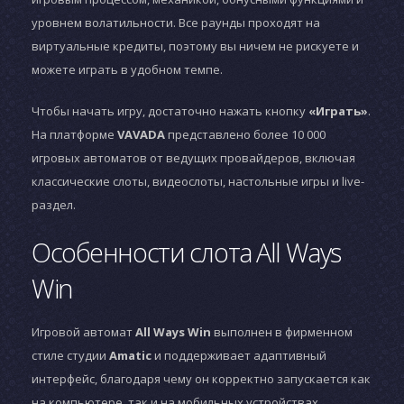
уровнем волатильности. Все раунды проходят на
виртуальные кредиты, поэтому вы ничем не рискуете и
можете играть в удобном темпе.
Чтобы начать игру, достаточно нажать кнопку
«Играть»
.
На платформе
VAVADA
представлено более 10 000
игровых автоматов от ведущих провайдеров, включая
классические слоты, видеослоты, настольные игры и live-
раздел.
Особенности слота All Ways
Win
Игровой автомат
All Ways Win
выполнен в фирменном
стиле студии
Amatic
и поддерживает адаптивный
интерфейс, благодаря чему он корректно запускается как
на компьютере, так и на мобильных устройствах.