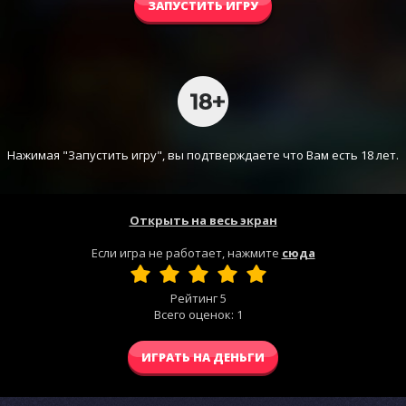
ЗАПУСТИТЬ ИГРУ
Нажимая "Запустить игру", вы подтверждаете что Вам есть 18 лет.
Открыть на весь экран
Если игра не работает, нажмите
сюда
Рейтинг
5
Всего оценок:
1
ИГРАТЬ НА ДЕНЬГИ