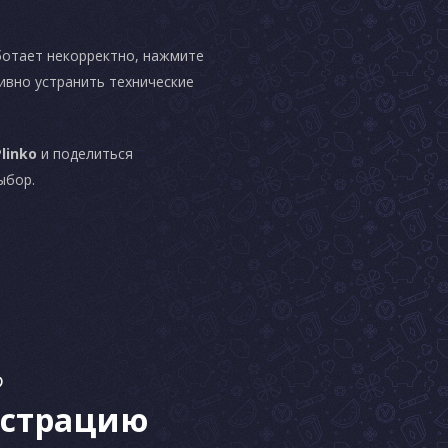
ботает некорректно, нажмите
ивно устранить технические
Plinko
и поделиться
ыбор.
?
истрацию