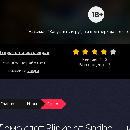
Нажимая "Запустить игру", вы подтверждаете что 
Открыть на весь экран
Рейтинг
4.50
Если игра не работает,
Всего оценок:
2
нажмите
сюда
Главная
Игры
Plinko
Демо слот Plinko от Spribe — 