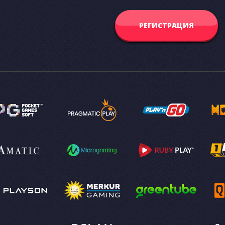
РЕГИСТРАЦИЯ