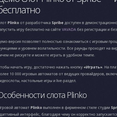
бесплатно
Слот
Plinko
от разработчика
Spribe
доступен в демонстрационн
апустить игру бесплатно на сайте
VAVADA
без регистрации и без
емо-версия позволяет полностью ознакомиться с игровым проц
ункциями и уровнем волатильности. Все раунды проходят на ви
ичем не рискуете и можете играть в удобном темпе.
тобы начать игру, достаточно нажать кнопку
«Играть»
. На пл
олее 10 000 игровых автоматов от ведущих провайдеров, включ
идеослоты, настольные игры и live-раздел.
Особенности слота Plinko
гровой автомат
Plinko
выполнен в фирменном стиле студии
Spr
даптивный интерфейс, благодаря чему он корректно запускается