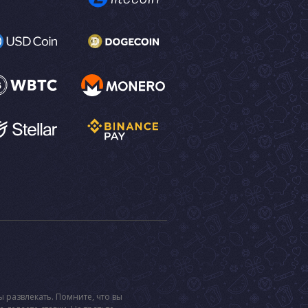
 развлекать. Помните, что вы