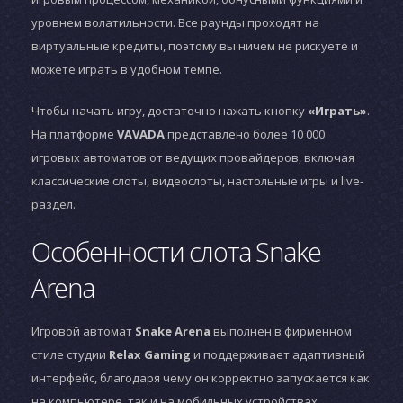
уровнем волатильности. Все раунды проходят на
виртуальные кредиты, поэтому вы ничем не рискуете и
можете играть в удобном темпе.
Чтобы начать игру, достаточно нажать кнопку
«Играть»
.
На платформе
VAVADA
представлено более 10 000
игровых автоматов от ведущих провайдеров, включая
классические слоты, видеослоты, настольные игры и live-
раздел.
Особенности слота Snake
Arena
Игровой автомат
Snake Arena
выполнен в фирменном
стиле студии
Relax Gaming
и поддерживает адаптивный
интерфейс, благодаря чему он корректно запускается как
на компьютере, так и на мобильных устройствах.