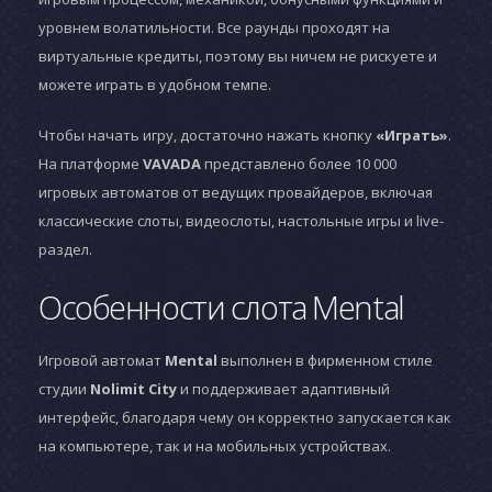
уровнем волатильности. Все раунды проходят на
виртуальные кредиты, поэтому вы ничем не рискуете и
можете играть в удобном темпе.
Чтобы начать игру, достаточно нажать кнопку
«Играть»
.
На платформе
VAVADA
представлено более 10 000
игровых автоматов от ведущих провайдеров, включая
классические слоты, видеослоты, настольные игры и live-
раздел.
Особенности слота Mental
Игровой автомат
Mental
выполнен в фирменном стиле
студии
Nolimit City
и поддерживает адаптивный
интерфейс, благодаря чему он корректно запускается как
на компьютере, так и на мобильных устройствах.