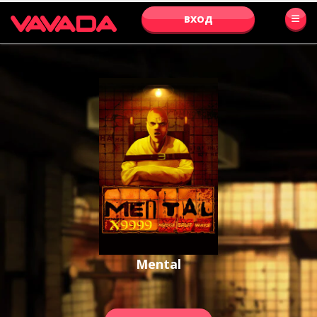
ВХОД
Mental