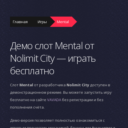
Главная
Игры
Mental
Демо слот Mental от
Nolimit City — играть
бесплатно
Слот
Mental
от разработчика
Nolimit City
доступен в
демонстрационном режиме. Вы можете запустить игру
бесплатно на сайте
VAVADA
без регистрации и без
пополнения счёта.
Демо-версия позволяет полностью ознакомиться с
игровым процессом, механикой, бонусными функциями и