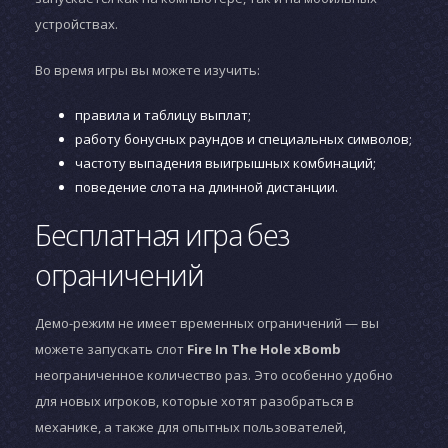
устройствах.
Во время игры вы можете изучить:
правила и таблицу выплат;
работу бонусных раундов и специальных символов;
частоту выпадения выигрышных комбинаций;
поведение слота на длинной дистанции.
Бесплатная игра без
ограничений
Демо-режим не имеет временных ограничений — вы
можете запускать слот
Fire In The Hole xBomb
неограниченное количество раз. Это особенно удобно
для новых игроков, которые хотят разобраться в
механике, а также для опытных пользователей,