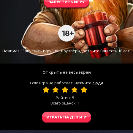
ЗАПУСТИТЬ ИГРУ
Нажимая "Запустить игру", вы подтверждаете что Вам есть 18 лет.
Открыть на весь экран
Если игра не работает, нажмите
сюда
Рейтинг
5
Всего оценок:
1
ИГРАТЬ НА ДЕНЬГИ