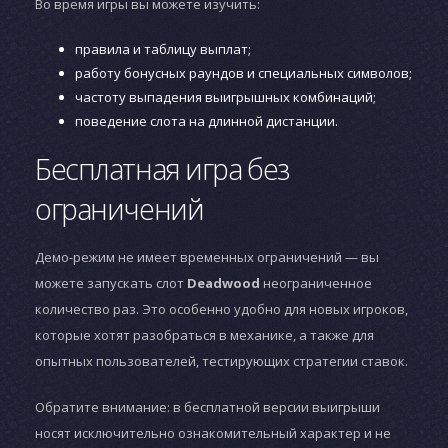
Во время игры вы можете изучить:
правила и таблицу выплат;
работу бонусных раундов и специальных символов;
частоту выпадения выигрышных комбинаций;
поведение слота на длинной дистанции.
Бесплатная игра без
ограничений
Демо-режим не имеет временных ограничений — вы
можете запускать слот
Deadwood
неограниченное
количество раз. Это особенно удобно для новых игроков,
которые хотят разобраться в механике, а также для
опытных пользователей, тестирующих стратегии ставок.
Обратите внимание: в бесплатной версии выигрыши
носят исключительно ознакомительный характер и не