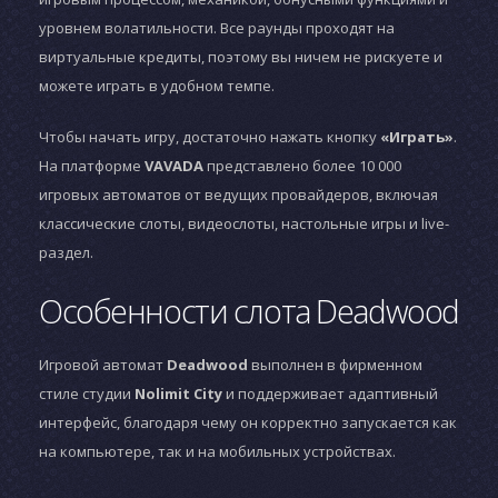
уровнем волатильности. Все раунды проходят на
виртуальные кредиты, поэтому вы ничем не рискуете и
можете играть в удобном темпе.
Чтобы начать игру, достаточно нажать кнопку
«Играть»
.
На платформе
VAVADA
представлено более 10 000
игровых автоматов от ведущих провайдеров, включая
классические слоты, видеослоты, настольные игры и live-
раздел.
Особенности слота Deadwood
Игровой автомат
Deadwood
выполнен в фирменном
стиле студии
Nolimit City
и поддерживает адаптивный
интерфейс, благодаря чему он корректно запускается как
на компьютере, так и на мобильных устройствах.