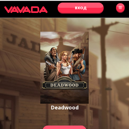
ВХОД
Deadwood