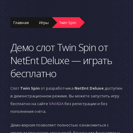
Главная
Игры
Twin Spin
Демо слот Twin Spin от
NetEnt Deluxe — играть
бесплатно
Слот
Twin Spin
от разработчика
NetEnt Deluxe
доступен
в демонстрационном режиме. Вы можете запустить игру
бесплатно на сайте
VAVADA
без регистрации и без
пополнения счёта.
Демо-версия позволяет полностью ознакомиться с
игровым процессом, механикой, бонусными функциями и