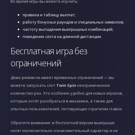
Во время игры вы можете изучить:
правила и таблицу выплат;
работу бонусных раундов и специальных символов;
частоту выпадения выигрышных комбинаций;
поведение слота на длинной дистанции.
Бесплатная игра без
ограничений
Демо-режим не имеет временных ограничений — вы
можете запускать слот
Twin Spin
неограниченное
количество раз. Это особенно удобно для новых игроков,
которые хотят разобраться в механике, а также для
опытных пользователей, тестирующих стратегии ставок.
Обратите внимание: в бесплатной версии выигрыши
носят исключительно ознакомительный характер и не