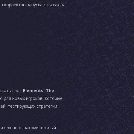
 корректно запускается как на
скать слот
Elements: The
о для новых игроков, которые
лей, тестирующих стратегии
ючительно ознакомительный