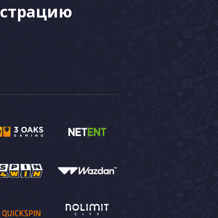
истрацию