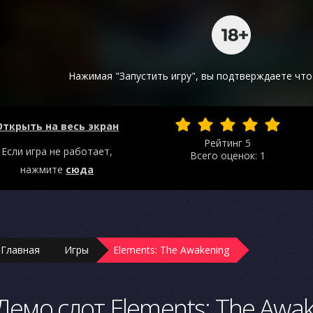
Нажимая "Запустить игру", вы подтверждаете что 
Открыть на весь экран
Рейтинг
5
Если игра не работает,
Всего оценок:
1
нажмите
сюда
Главная
Игры
Elements: The Awakening
Демо слот Elements: The Awak