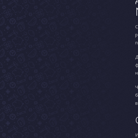
р
п
Д
ф
н
Ч
б
в
И