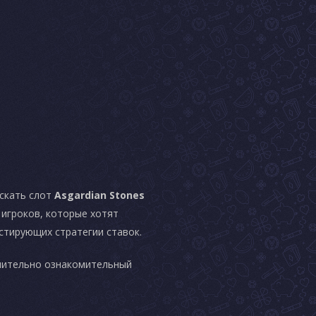
скать слот
Asgardian Stones
 игроков, которые хотят
стирующих стратегии ставок.
ючительно ознакомительный