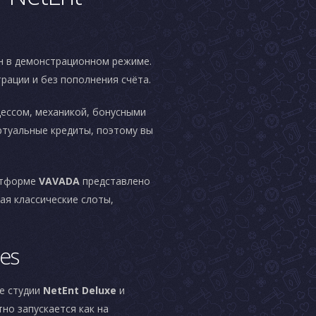
н в демонстрационном режиме.
рации и без пополнения счёта.
ессом, механикой, бонусными
ртуальные кредиты, поэтому вы
атформе
VAVADA
представлено
ая классические слоты,
es
е студии
NetEnt Deluxe
и
но запускается как на