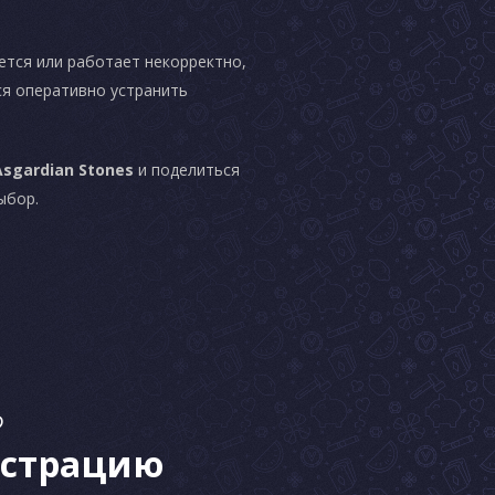
ется или работает некорректно,
ся оперативно устранить
Asgardian Stones
и поделиться
ыбор.
?
истрацию