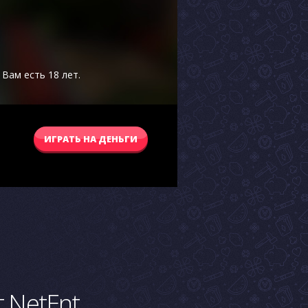
Вам есть 18 лет.
ИГРАТЬ НА ДЕНЬГИ
т NetEnt