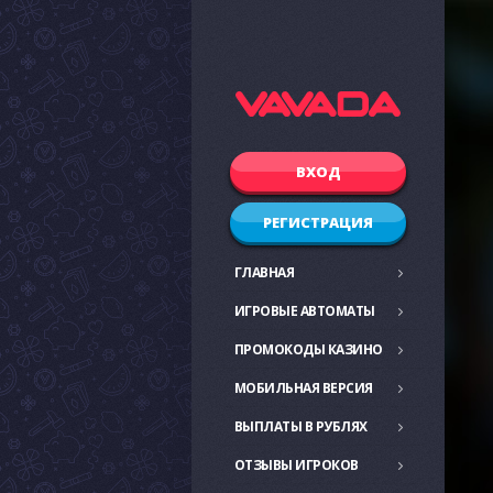
ВХОД
РЕГИСТРАЦИЯ
ГЛАВНАЯ
ИГРОВЫЕ АВТОМАТЫ
ПРОМОКОДЫ КАЗИНО
МОБИЛЬНАЯ ВЕРСИЯ
ВЫПЛАТЫ В РУБЛЯХ
ОТЗЫВЫ ИГРОКОВ