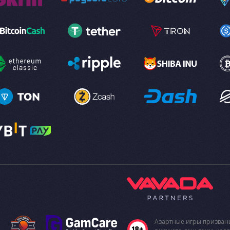
Азартные игры призваны