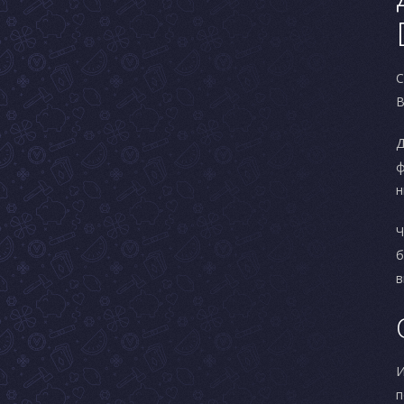
В
Д
ф
н
Ч
б
в
И
п