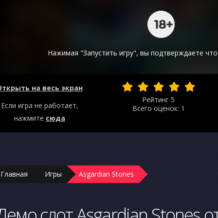
Нажимая "Запустить игру", вы подтверждаете что 
Открыть на весь экран
Рейтинг
5
Если игра не работает,
Всего оценок:
1
нажмите
сюда
Главная
Игры
Asgardian Stones
Демо слот Asgardian Stones о