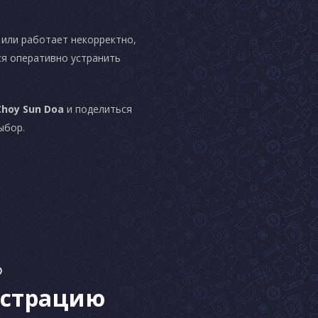
 или работает некорректно,
ся оперативно устранить
Choy Sun Doa
и поделиться
ыбор.
?
истрацию