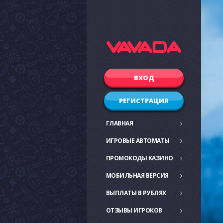
ВХОД
РЕГИСТРАЦИЯ
ГЛАВНАЯ
ИГРОВЫЕ АВТОМАТЫ
ПРОМОКОДЫ КАЗИНО
МОБИЛЬНАЯ ВЕРСИЯ
ВЫПЛАТЫ В РУБЛЯХ
ОТЗЫВЫ ИГРОКОВ