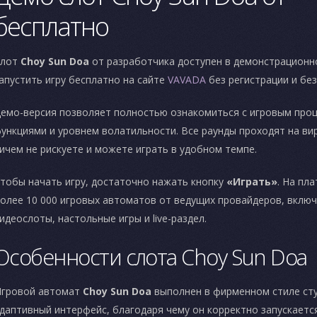
бесплатно
Слот
Choy Sun Doa
от разработчика
доступен в демонстрацион
апустить игру бесплатно на сайте
VAVADA
без регистрации и без
емо-версия позволяет полностью ознакомиться с игровым проц
ункциями и уровнем волатильности. Все раунды проходят на ви
ичем не рискуете и можете играть в удобном темпе.
тобы начать игру, достаточно нажать кнопку
«Играть»
. На пл
олее 10 000 игровых автоматов от ведущих провайдеров, включ
идеослоты, настольные игры и live-раздел.
Особенности слота Choy Sun Doa
гровой автомат
Choy Sun Doa
выполнен в фирменном стиле ст
даптивный интерфейс, благодаря чему он корректно запускается