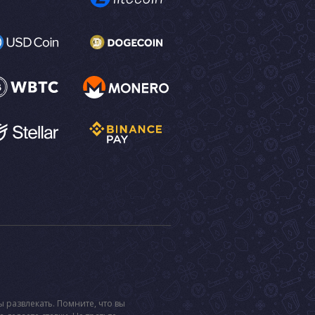
 развлекать. Помните, что вы