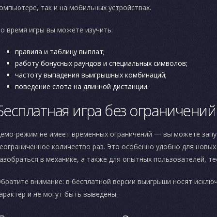
омпьютере, так и на мобильных устройствах.
о время игры вы можете изучить:
правила и таблицу выплат;
работу бонусных раундов и специальных символов;
частоту выпадения выигрышных комбинаций;
поведение слота на длинной дистанции.
Бесплатная игра без ограничений
емо-режим не имеет временных ограничений — вы можете запу
еограниченное количество раз. Это особенно удобно для новых
азобраться в механике, а также для опытных пользователей, те
братите внимание: в бесплатной версии выигрыши носят искл
арактер и не могут быть выведены.