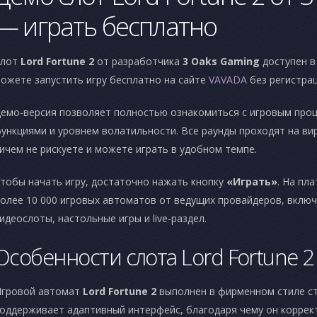
— играть бесплатно
Слот
Lord Fortune 2
от разработчика
3 Oaks Gaming
доступен в
ожете запустить игру бесплатно на сайте
VAVADA
без регистрац
емо-версия позволяет полностью ознакомиться с игровым проц
ункциями и уровнем волатильности. Все раунды проходят на ви
ичем не рискуете и можете играть в удобном темпе.
тобы начать игру, достаточно нажать кнопку
«Играть»
. На пл
олее 10 000 игровых автоматов от ведущих провайдеров, включ
идеослоты, настольные игры и live-раздел.
Особенности слота Lord Fortune 2
гровой автомат
Lord Fortune 2
выполнен в фирменном стиле с
оддерживает адаптивный интерфейс, благодаря чему он коррект