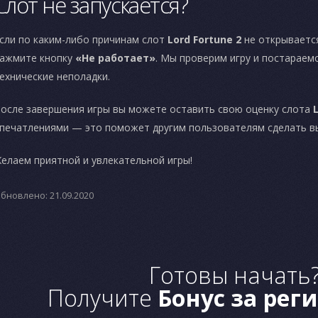
Слот не запускается?
сли по каким-либо причинам слот
Lord Fortune 2
не открывается
ажмите кнопку
«Не работает»
. Мы проверим игру и постараем
ехнические неполадки.
осле завершения игры вы можете оставить свою оценку слота
печатлениями — это поможет другим пользователям сделать в
елаем приятной и увлекательной игры!
бновлено:
21.09.2020
Готовы начать
Получите
Бонус за рег