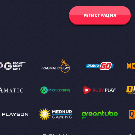
РЕГИСТРАЦИЯ