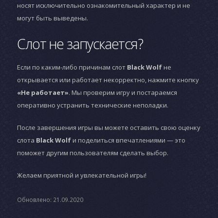
носят исключительно ознакомительный характер и не
могут быть выведены.
Слот не запускается?
Если по каким-либо причинам слот
Black Wolf
не
открывается или работает некорректно, нажмите кнопку
«Не работает»
. Мы проверим игру и постараемся
оперативно устранить технические неполадки.
После завершения игры вы можете оставить свою оценку
слота
Black Wolf
и поделиться впечатлениями — это
поможет другим пользователям сделать выбор.
Желаем приятной и увлекательной игры!
Обновлено:
21.09.2020