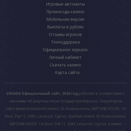
Игровые автоматы
Промокоды казино
Мобильная версия
Выплаты в рублях
Отзывы игроков
Техподдержка
Официальное зеркало
Личный кабинет
Скачать казино
Карта сайта
VAVADA Официальный сайт, 2026 год
работает в соответствии с
законами об азартных играх государства Кюрасао. Оператором
сайта является Nadontil Limited, 25 Voukourestiou, NEPTUNE HOUSE, 1st
floor, Flat 11, 3045, Limassol, Cyprus; Quirfad Limited, 25 Voukourestiou,
NEPTUNE HOUSE, 1st floor, Flat 11, 3045, Limassol, Cyprus; и имеет